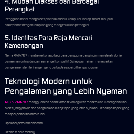
4. Mudah Diakses dari Berbagai
Perangkat
Pengguna dapat mengakses platform melalui komputer, laptop, tablet, maupun
smartphone dengan tampilan yang menyesuaikan perangkat.
5. Identitas Para Raja Mencari
Kemenangan
Nama RAJA787 membawa konsep bagi para pengguna yang ingin menjelajahi dunia
permainan online dengan semangat kompetitif. Setiap permainan menawarkan
pengalaman dan tantangan yang berbeda sesuai pilihan pengguna.
Teknologi Modern untuk
Pengalaman yang Lebih Nyaman
AKSES RAJA787
menggunakan pendekatan teknologi web modern untuk menghadirkan
akses yang praktis dan pengalaman menjelajah yang lebih nyaman. Beberapa aspek yang
menjadi perhatian antara lain:
Optimasi performa halaman.
Desain mobile friendly.