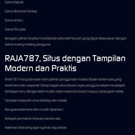
Game Kasual.
Game Bertema Fantasi.
Game Action.
Game Simulasi.
Beragam pilihan tersebut memberikan alternatif hiburan yang dapat disesuaikan dengan
selera masing-masing pengguna.
RAJA787, Situs dengan Tampilan
Modern dan Praktis
RAJA787 mengutamakan kemudahan penggunaan melalui desain antarmuka yang
sederhana dan responsif. Setiap bagian situs disusun agar pengguna dapat menjelajahi
berbagai menu dengan lebih mudah, baik melalui komputer maupun perangkat mobile.
Tampilan responsif untuk desktop dan mobile.
Navigasi sederhana dan mudah dipahami.
Kategori permainan tersusun secara rapi.
Halaman dirancang agar nyaman digunakan.