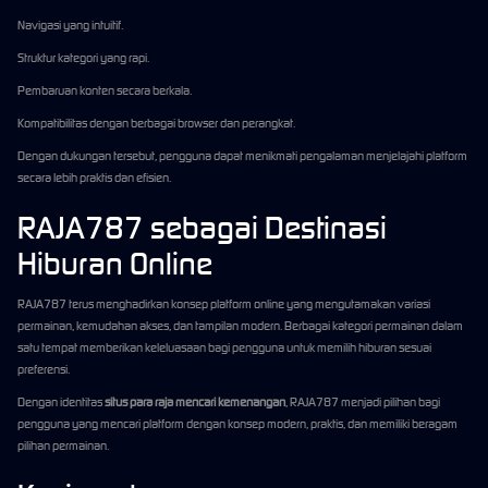
Navigasi yang intuitif.
Struktur kategori yang rapi.
Pembaruan konten secara berkala.
Kompatibilitas dengan berbagai browser dan perangkat.
Dengan dukungan tersebut, pengguna dapat menikmati pengalaman menjelajahi platform
secara lebih praktis dan efisien.
RAJA787 sebagai Destinasi
Hiburan Online
RAJA787 terus menghadirkan konsep platform online yang mengutamakan variasi
permainan, kemudahan akses, dan tampilan modern. Berbagai kategori permainan dalam
satu tempat memberikan keleluasaan bagi pengguna untuk memilih hiburan sesuai
preferensi.
Dengan identitas
situs para raja mencari kemenangan
, RAJA787 menjadi pilihan bagi
pengguna yang mencari platform dengan konsep modern, praktis, dan memiliki beragam
pilihan permainan.