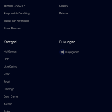
Tentang RAJA787
Loyalty
Responsible Gambling
Referral
Syarat dan Ketentuan
Pusat Bantuan
Kategori
Dukungan
Hot Games
@rajagamrs
Slots
Live Casino
Race
Togel
Olahraga
Crash Game
Arcade
Poker