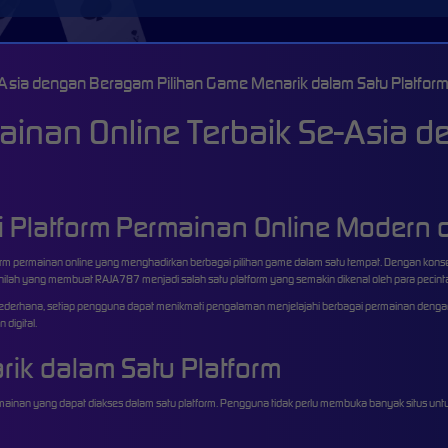
-Asia dengan Beragam Pilihan Game Menarik dalam Satu Platfor
inan Online Terbaik Se-Asia d
Platform Permainan Online Modern d
form permainan online yang menghadirkan berbagai pilihan game dalam satu tempat. Dengan ko
nilah yang membuat RAJA787 menjadi salah satu platform yang semakin dikenal oleh para pecinta 
g sederhana, setiap pengguna dapat menikmati pengalaman menjelajahi berbagai permainan dengan
 digital.
ik dalam Satu Platform
mainan yang dapat diakses dalam satu platform. Pengguna tidak perlu membuka banyak situs untuk