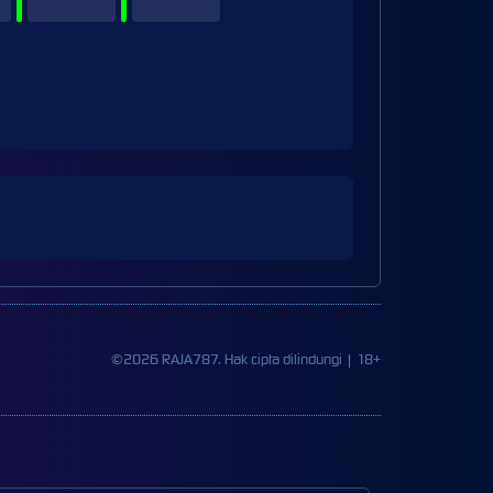
©2026 RAJA787. Hak cipta dilindungi | 18+