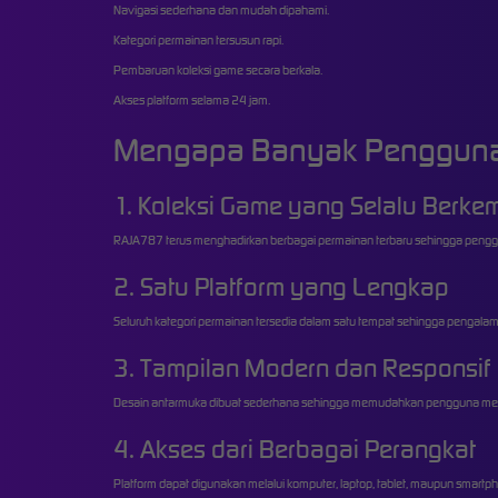
Navigasi sederhana dan mudah dipahami.
Kategori permainan tersusun rapi.
Pembaruan koleksi game secara berkala.
Akses platform selama 24 jam.
Mengapa Banyak Pengguna
1. Koleksi Game yang Selalu Berk
RAJA787 terus menghadirkan berbagai permainan terbaru sehingga pengguna
2. Satu Platform yang Lengkap
Seluruh kategori permainan tersedia dalam satu tempat sehingga pengalaman
3. Tampilan Modern dan Responsif
Desain antarmuka dibuat sederhana sehingga memudahkan pengguna men
4. Akses dari Berbagai Perangkat
Platform dapat digunakan melalui komputer, laptop, tablet, maupun smartph