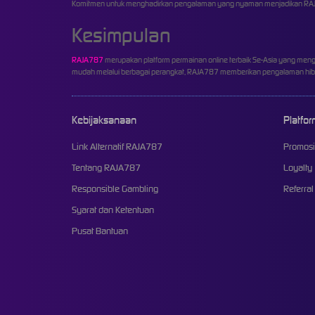
Komitmen untuk menghadirkan pengalaman yang nyaman menjadikan RAJA787
Kesimpulan
RAJA787
merupakan platform permainan online terbaik Se-Asia yang mengha
mudah melalui berbagai perangkat, RAJA787 memberikan pengalaman hibur
Kebijaksanaan
Platfor
Link Alternatif RAJA787
Promosi
Tentang RAJA787
Loyalty
Responsible Gambling
Referral
Syarat dan Ketentuan
Pusat Bantuan