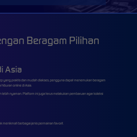
m
engan Beragam Pilihan
i Asia
nsep yang praktis dan mudah diakses, pengguna dapat menemukan beragam
hiburan online di Asia.
 lebih nyaman. Platform ini juga terus melakukan pembaruan agar koleksi
 menikmati berbagai jenis permainan favorit.