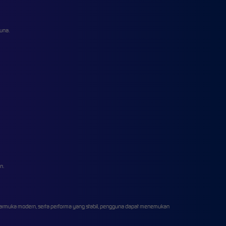
una.
n.
tarmuka modern, serta performa yang stabil, pengguna dapat menemukan