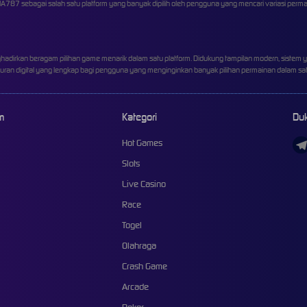
 sebagai salah satu platform yang banyak dipilih oleh pengguna yang mencari variasi permai
dirkan beragam pilihan game menarik dalam satu platform. Didukung tampilan modern, sistem yan
an digital yang lengkap bagi pengguna yang menginginkan banyak pilihan permainan dalam satu
m
Kategori
Du
Hot Games
Slots
Live Casino
Race
Togel
Olahraga
Crash Game
Arcade