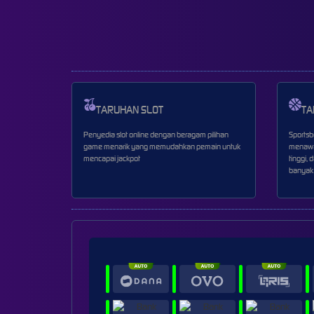
TARUHAN SLOT
TA
Penyedia slot online dengan beragam pilihan
Sportsb
game menarik yang memudahkan pemain untuk
menawar
mencapai jackpot
tinggi,
banyak 