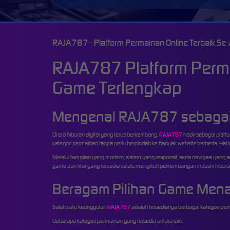
RAJA787 - Platform Permainan Online Terbaik Se
RAJA787 Platform Perma
Game Terlengkap
Mengenal RAJA787 sebagai 
Di era hiburan digital yang terus berkembang,
RAJA787
hadir sebagai plat
kategori permainan tanpa perlu berpindah ke banyak website berbeda. Hal i
Melalui tampilan yang modern, sistem yang responsif, serta navigasi yan
game dan fitur yang tersedia selalu mengikuti perkembangan industri hiburan
Beragam Pilihan Game Menar
Salah satu keunggulan
RAJA787
adalah tersedianya berbagai kategori per
Beberapa kategori permainan yang tersedia antara lain: