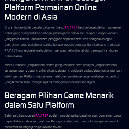
Platform Permainan Online
Modern di Asia
Di era hiburan digital yang terus berkembang,
RAJA787
hadir sebagai platform permainan
online yang menghadirkan berbagai pilihan game dalam satu tempat. Dengan konsep
yang praktis dan mudah diakses, pengguna dapat menemukan beragam kategori
permainan tanpa perlu berpindah ke banyak website berbeda. Hal inilah yang membuat
RAJA787 menjadi salah satu platform yang semakin dikenal oleh para pecinta hiburan
online di Asia.
Melalui tampilan yang modern, sistem yang responsif, serta navigasi yang sederhana,
setiap pengguna dapat menikmati pengalaman menjelajahi berbagai permainan dengan
lebih nyaman. Platform ini juga terus melakukan pembaruan agar koleksi game dan fitur
yang tersedia selalu mengikuti perkembangan industri hiburan digital.
Beragam Pilihan Game Menarik
dalam Satu Platform
Salah satu keunggulan
RAJA787
adalah tersedianya berbagai kategori permainan yang
dapat diakses dalam satu platform. Pengguna tidak perlu membuka banyak situs untuk
menikmati berbagai jenis permainan favorit.