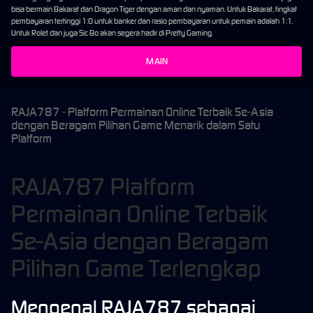
bisa bermain Bakarat dan Dragon Tiger dengan aman dan nyaman. Untuk Bakarat, tingkat
pembayaran tertinggi 1:0 untuk banker dan rasio pembayaran untuk pemain adalah 1:1.
Untuk Rolet dan juga Sic Bo akan segera hadir di Pretty Gaming.
MAIN
RAJA787 - Platform Permainan Online Terbaik Se-Asia
dengan Beragam Pilihan Game Menarik dalam Satu
Platform
RAJA787 Platform
Permainan Online Terbaik
Se-Asia dengan Beragam
Pilihan Game Terlengkap
Mengenal RAJA787 sebagai