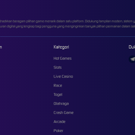
dirkan beragam pilihan game menarik dalam satu platform. Didukung tampilan modern, sistem yan
an digital yang lengkap bagi pengguna yang menginginkan banyak pilihan permainan dalam satu
m
Kategori
Du
Hot Games
Slots
Live Casino
Race
Togel
Olahraga
Crash Game
Arcade
Poker