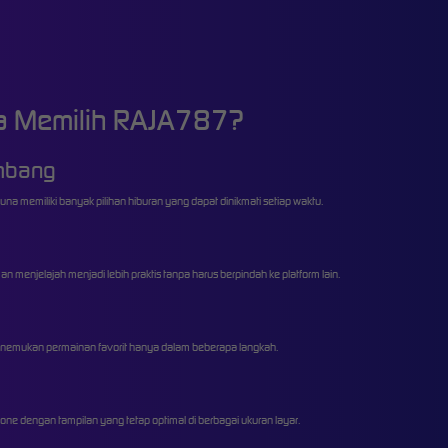
 Memilih RAJA787?
embang
 memiliki banyak pilihan hiburan yang dapat dinikmati setiap waktu.
 menjelajah menjadi lebih praktis tanpa harus berpindah ke platform lain.
emukan permainan favorit hanya dalam beberapa langkah.
one dengan tampilan yang tetap optimal di berbagai ukuran layar.