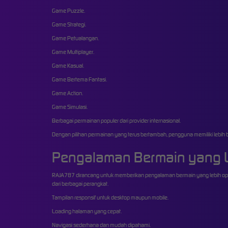
Game Puzzle.
Game Strategi.
Game Petualangan.
Game Multiplayer.
Game Kasual.
Game Bertema Fantasi.
Game Action.
Game Simulasi.
Berbagai permainan populer dari provider internasional.
Dengan pilihan permainan yang terus bertambah, pengguna memiliki lebih b
Pengalaman Bermain yang L
RAJA787 dirancang untuk memberikan pengalaman bermain yang lebih opti
dari berbagai perangkat.
Tampilan responsif untuk desktop maupun mobile.
Loading halaman yang cepat.
Navigasi sederhana dan mudah dipahami.