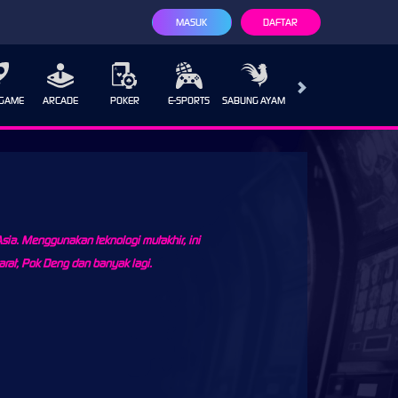
MASUK
DAFTAR
 GAME
ARCADE
POKER
E-SPORTS
SABUNG AYAM
PROMOSI
sia. Menggunakan teknologi mutakhir, ini
at, Pok Deng dan banyak lagi.