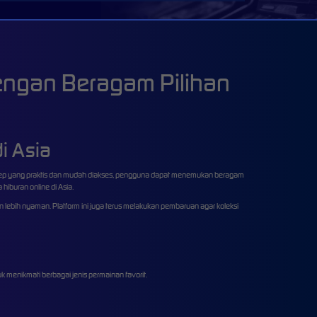
m
engan Beragam Pilihan
i Asia
nsep yang praktis dan mudah diakses, pengguna dapat menemukan beragam
hiburan online di Asia.
 lebih nyaman. Platform ini juga terus melakukan pembaruan agar koleksi
 menikmati berbagai jenis permainan favorit.