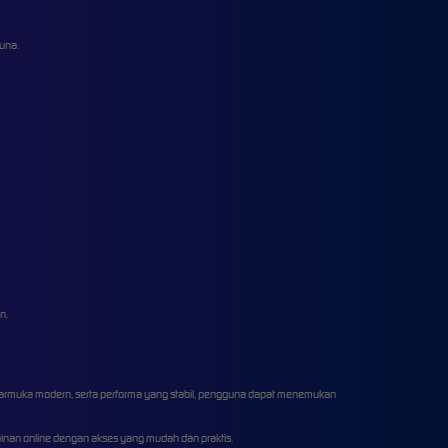
una.
n.
tarmuka modern, serta performa yang stabil, pengguna dapat menemukan
nan online dengan akses yang mudah dan praktis.