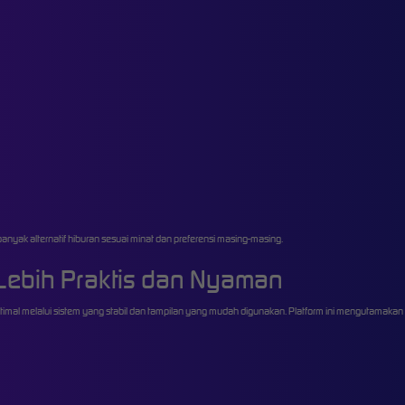
anyak alternatif hiburan sesuai minat dan preferensi masing-masing.
ebih Praktis dan Nyaman
mal melalui sistem yang stabil dan tampilan yang mudah digunakan. Platform ini mengutamakan