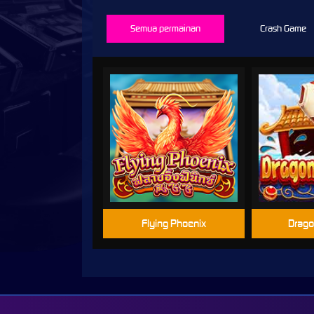
Semua permainan
Crash Game
Flying Phoenix
Drago