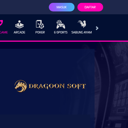
MASUK
DAFTAR
 GAME
ARCADE
POKER
E-SPORTS
SABUNG AYAM
PROMOSI