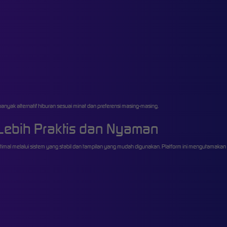
anyak alternatif hiburan sesuai minat dan preferensi masing-masing.
ebih Praktis dan Nyaman
mal melalui sistem yang stabil dan tampilan yang mudah digunakan. Platform ini mengutamakan