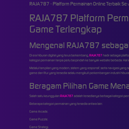
RAJA787 - Platform Permainan Online Terbaik Se
RAJA787 Platform Perma
Game Terlengkap
Mengenal RAJA787 sebagai 
Di era hiburan digital yang terus berkembang,
RAJA787
hadir sebagai plat
kategori permainan tanpa perlu berpindah ke banyak website berbeda. Hal i
Melalui tampilan yang modern, sistem yang responsif, serta navigasi yan
game dan fitur yang tersedia selalu mengikuti perkembangan industri hiburan
Beragam Pilihan Game Menar
Salah satu keunggulan
RAJA787
adalah tersedianya berbagai kategori per
Beberapa kategori permainan yang tersedia antara lain:
Game Arcade.
Game Puzzle.
Game Strategi.