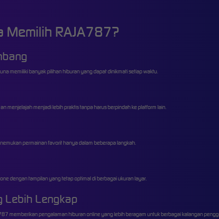
 Memilih RAJA787?
embang
 memiliki banyak pilihan hiburan yang dapat dinikmati setiap waktu.
 menjelajah menjadi lebih praktis tanpa harus berpindah ke platform lain.
emukan permainan favorit hanya dalam beberapa langkah.
one dengan tampilan yang tetap optimal di berbagai ukuran layar.
ng Lebih Lengkap
JA787 memberikan pengalaman hiburan online yang lebih beragam untuk berbagai kalangan pengg