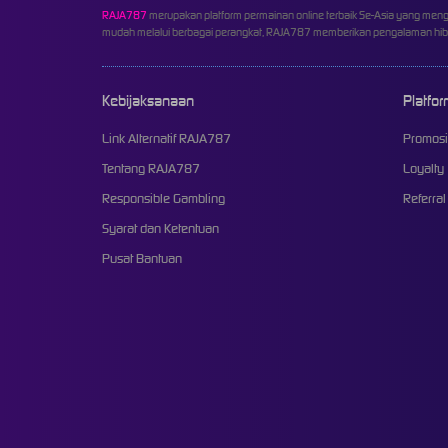
RAJA787
merupakan platform permainan online terbaik Se-Asia yang mengha
mudah melalui berbagai perangkat, RAJA787 memberikan pengalaman hibur
Kebijaksanaan
Platfor
Link Alternatif RAJA787
Promosi
Tentang RAJA787
Loyalty
Responsible Gambling
Referral
Syarat dan Ketentuan
Pusat Bantuan