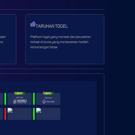
TARUHAN TOGEL
haan
Platform togel yang menarik dari perusahan
ame
terbaik di dunia yang menawarkan hadiah
kemenangan besar