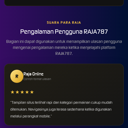
SUARA PARA RAJA
Pengalaman Pengguna RAJA787
Bagian ini dapat digunakan untuk menampilkan ulasan pengguna
mengenai pengalaman mereka ketika menjelajahi platform
RAJA787.
Raja Online
R
Contoh format ulasan
★★★★★
“Tampilan situs terlihat rapi dan kategori permainan cukup mudah
ditemukan. Navigasinya juga terasa sederhana ketika digunakan
melalui perangkat mobile.”