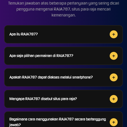
Temukan jawaban atas beberapa pertanyaan yang sering dicari
pengguna mengenai RAJA787, situs para raja mencari
kemenangan.
+
Apa itu RAJA787?
+
Apa saja pilihan permainan di RAJA787?
+
Apakah RAJA787 dapat diakses melalui smartphone?
+
Mengapa RAJA787 disebut situs para raja?
Bagaimana cara menggunakan RAJA787 secara bertanggung
+
jawab?