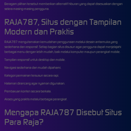
Beragam pilihan tersebut memberikan alternatif hiburan yang dapat disesuaikan dengan
selera masing-masing pengguna.
RAJA787, Situs dengan Tampilan
Modern dan Praktis
RAJA787 mengutamakan kemudahan penggunaan melalui desain antarmuka yang
sederhana dan responsif. Setiap bagian situs disusun agar pengguna dapat menjelajahi
berbagai menu dengan lebih mudah, baik melalui komputer maupun perangkat mobile.
Tampilan responsif untuk desktop dan mobile.
Navigasi sederhana dan mudah dipahami.
Kategori permainan tersusun secara rapi.
Halaman dirancang agar nyaman digunakan.
Pembaruan konten secara berkala.
Akses yang praktis melalui berbagai perangkat.
Mengapa RAJA787 Disebut Situs
Para Raja?