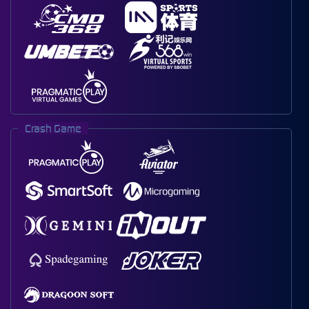
Crash Game