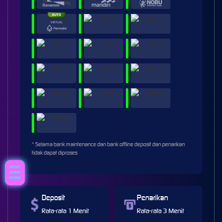
* Selama bank maintenance dan bank offline deposit dan penarikan
tidak dapat diproses
Deposit
Penarikan
Rata-rata 1 Menit
Rata-rata 3 Menit