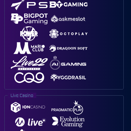
Live Casino