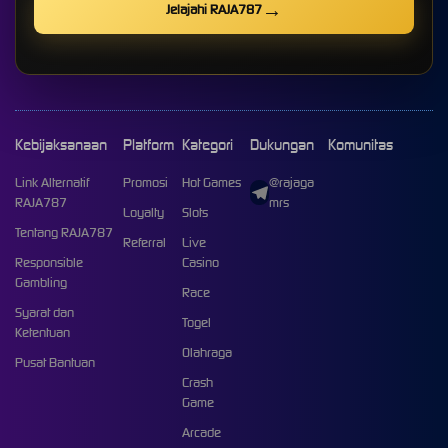
→
Jelajahi RAJA787
Kebijaksanaan
Platform
Kategori
Dukungan
Komunitas
Link Alternatif
Promosi
Hot Games
@rajaga
RAJA787
mrs
Loyalty
Slots
Tentang RAJA787
Referral
Live
Responsible
Casino
Gambling
Race
Syarat dan
Togel
Ketentuan
Olahraga
Pusat Bantuan
Crash
Game
Arcade