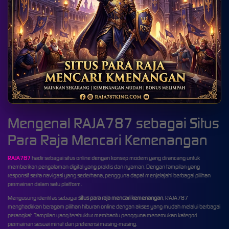
Mengenal RAJA787 sebagai Situs
Para Raja Mencari Kemenangan
RAJA787
hadir sebagai situs online dengan konsep modern yang dirancang untuk
memberikan pengalaman digital yang praktis dan nyaman. Dengan tampilan yang
responsif serta navigasi yang sederhana, pengguna dapat menjelajahi berbagai pilihan
permainan dalam satu platform.
Mengusung identitas sebagai
situs para raja mencari kemenangan
, RAJA787
menghadirkan beragam pilihan hiburan online dengan akses yang mudah melalui berbagai
perangkat. Tampilan yang terstruktur membantu pengguna menemukan kategori
permainan sesuai minat dan preferensi masing-masing.