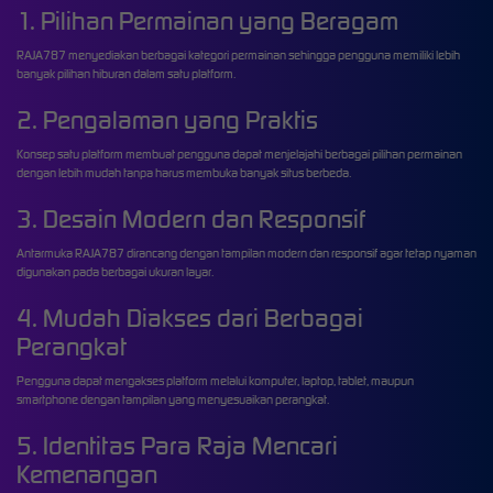
1. Pilihan Permainan yang Beragam
RAJA787 menyediakan berbagai kategori permainan sehingga pengguna memiliki lebih
banyak pilihan hiburan dalam satu platform.
2. Pengalaman yang Praktis
Konsep satu platform membuat pengguna dapat menjelajahi berbagai pilihan permainan
dengan lebih mudah tanpa harus membuka banyak situs berbeda.
3. Desain Modern dan Responsif
Antarmuka RAJA787 dirancang dengan tampilan modern dan responsif agar tetap nyaman
digunakan pada berbagai ukuran layar.
4. Mudah Diakses dari Berbagai
Perangkat
Pengguna dapat mengakses platform melalui komputer, laptop, tablet, maupun
smartphone dengan tampilan yang menyesuaikan perangkat.
5. Identitas Para Raja Mencari
Kemenangan