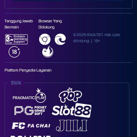
Tanggung Jawab
Browser Yang
Bermain
Didukung
©2026 RAJA787. Hak cipta
dilindungi | 18+
Platform Penyedia Layanan
Slots