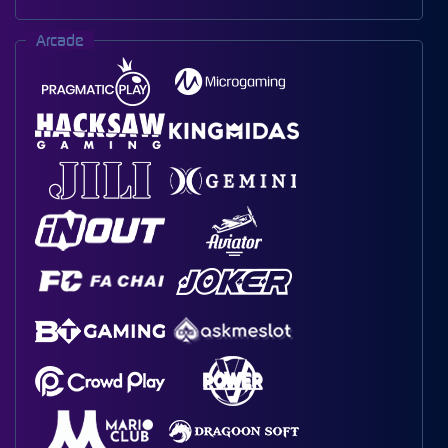
Arcade