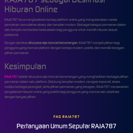
Hiburan Online
RAJA787 terus menghadirkan konsep platform online yang mengutamakan variasi
permainan, kemudahan akses, dan tampilan modern. Berbagai kategori permainan dalam
satu tempat memberikan keleluasaan bagi pengguna untuk memilih hiburan sesuai
preferensi.
Dengan identitas
situs para raja mencari kemenangan
, RAJA787 menjadi pilihan bagi
pengguna yang mencari platform dengan konsep modern, praktis, dan memiliki beragam
pilihan permainan.
Kesimpulan
RAJA787
adalah situs para raja mencari kemenangan yang menghadirkan berbagai pilihan
permainan dalam satu platform. Didukung tampilan modern, navigasi responsif, akses
melalui berbagai perangkat, serta pilihan permainan yang beragam, RAJA787 menawarkan
pengalaman hiburan online yang praktis bagi pengguna yang mencari satu destinasi
dengan banyak pilihan.
FAQ RAJA787
Pertanyaan Umum Seputar RAJA787