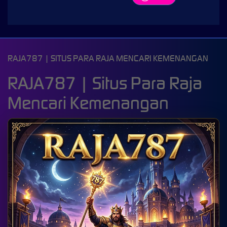
RAJA787 | SITUS PARA RAJA MENCARI KEMENANGAN
RAJA787 | Situs Para Raja
Mencari Kemenangan