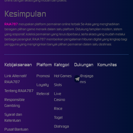
online dengan akses yang mudah dan praktis.
Kesimpulan
RAJA787
merupakan platform permainan online terbaik Se-Asia yang menghadirkan
beragam pilihan game menarik dalam satu platform. Didukung tampilan modern, sistem
yang responsif, koleksi permainan yang terus diperbarui, serta akses yang mudah melalui
berbagai perangkat, RAJA787 memberikan pengalaman hiburan digital yang lengkap bagi
pengguna yang menginginkan banyak pilihan permainan dalam satu destinasi.
Kebijaksanaan
Platform
Kategori
Dukungan
Komunitas
Link Alternatif
Promosi
Hot Games
@rajaga
RAJA787
mrs
Loyalty
Slots
Tentang RAJA787
Referral
Live
Responsible
Casino
Gambling
Race
Syarat dan
Togel
Ketentuan
Olahraga
Pusat Bantuan