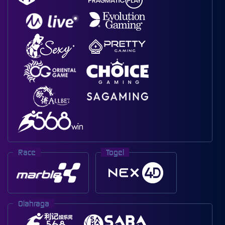
Race
Togel
Olahraga