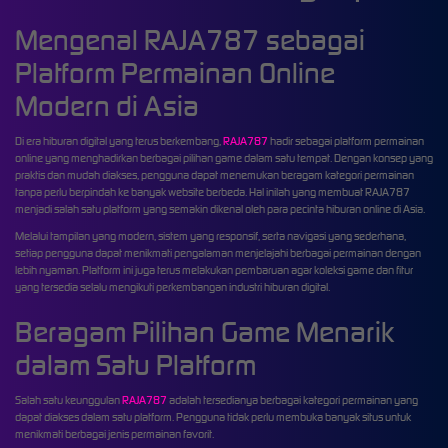
Mengenal RAJA787 sebagai
Platform Permainan Online
Modern di Asia
Di era hiburan digital yang terus berkembang,
RAJA787
hadir sebagai platform permainan
online yang menghadirkan berbagai pilihan game dalam satu tempat. Dengan konsep yang
praktis dan mudah diakses, pengguna dapat menemukan beragam kategori permainan
tanpa perlu berpindah ke banyak website berbeda. Hal inilah yang membuat RAJA787
menjadi salah satu platform yang semakin dikenal oleh para pecinta hiburan online di Asia.
Melalui tampilan yang modern, sistem yang responsif, serta navigasi yang sederhana,
setiap pengguna dapat menikmati pengalaman menjelajahi berbagai permainan dengan
lebih nyaman. Platform ini juga terus melakukan pembaruan agar koleksi game dan fitur
yang tersedia selalu mengikuti perkembangan industri hiburan digital.
Beragam Pilihan Game Menarik
dalam Satu Platform
Salah satu keunggulan
RAJA787
adalah tersedianya berbagai kategori permainan yang
dapat diakses dalam satu platform. Pengguna tidak perlu membuka banyak situs untuk
menikmati berbagai jenis permainan favorit.