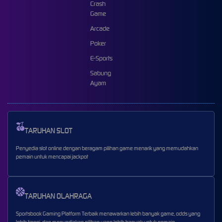
Crash
Game
Arcade
Poker
E-Sports
Sabung
Ayam
TARUHAN SLOT
Penyedia slot online dengan beragam pilihan game menarik yang memudahkan
pemain untuk mencapai jackpot
TARUHAN OLAHRAGA
Sportsbook Gaming Platform Terbaik menawarkan lebih banyak game, odds yang
lebih tinggi, dan menyediakan pilihan yang lebih banyak untuk pemain.