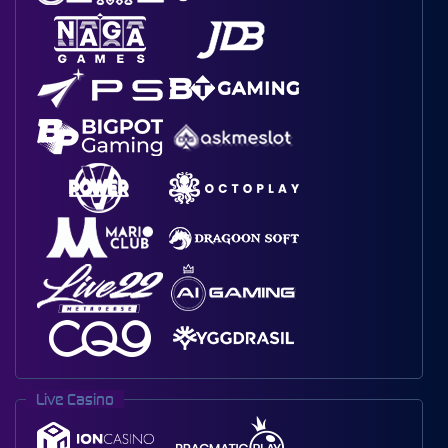
Live Casino