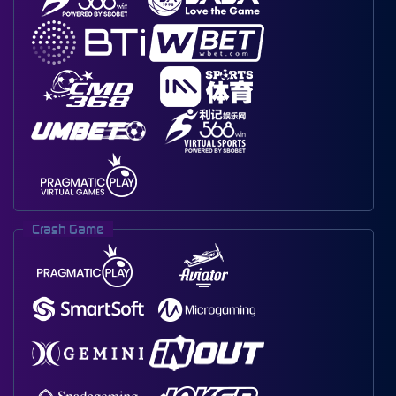
Crash Game