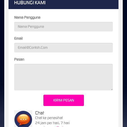
HUBUNGI KAMI
Nama Pengguna
Email
Pesan
Chat
Chat ke penasihat
24 jam per hari, 7 hari