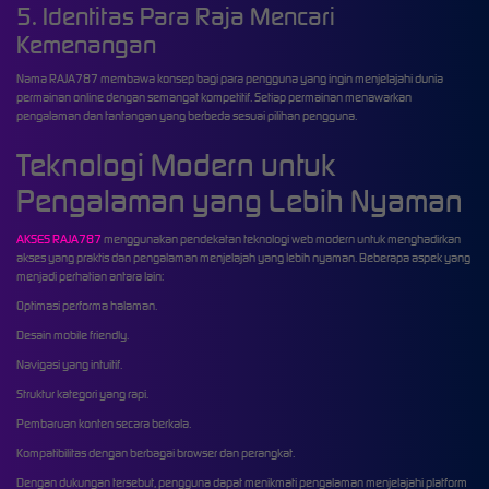
5. Identitas Para Raja Mencari
Kemenangan
Nama RAJA787 membawa konsep bagi para pengguna yang ingin menjelajahi dunia
permainan online dengan semangat kompetitif. Setiap permainan menawarkan
pengalaman dan tantangan yang berbeda sesuai pilihan pengguna.
Teknologi Modern untuk
Pengalaman yang Lebih Nyaman
AKSES RAJA787
menggunakan pendekatan teknologi web modern untuk menghadirkan
akses yang praktis dan pengalaman menjelajah yang lebih nyaman. Beberapa aspek yang
menjadi perhatian antara lain:
Optimasi performa halaman.
Desain mobile friendly.
Navigasi yang intuitif.
Struktur kategori yang rapi.
Pembaruan konten secara berkala.
Kompatibilitas dengan berbagai browser dan perangkat.
Dengan dukungan tersebut, pengguna dapat menikmati pengalaman menjelajahi platform