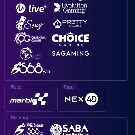
Race
Togel
Olahraga