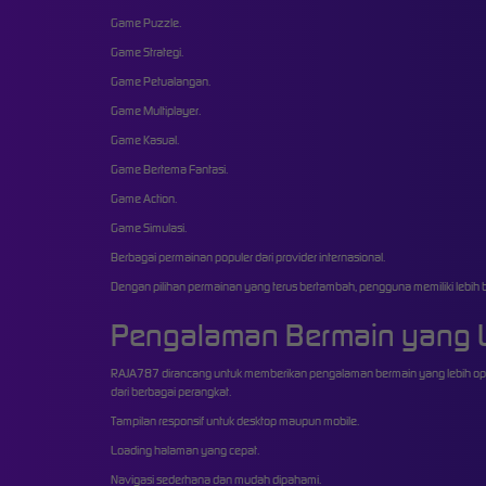
Game Puzzle.
Game Strategi.
Game Petualangan.
Game Multiplayer.
Game Kasual.
Game Bertema Fantasi.
Game Action.
Game Simulasi.
Berbagai permainan populer dari provider internasional.
Dengan pilihan permainan yang terus bertambah, pengguna memiliki lebih b
Pengalaman Bermain yang L
RAJA787 dirancang untuk memberikan pengalaman bermain yang lebih opti
dari berbagai perangkat.
Tampilan responsif untuk desktop maupun mobile.
Loading halaman yang cepat.
Navigasi sederhana dan mudah dipahami.