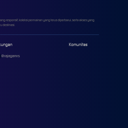
g responsif, koleksi permainan yang terus diperbarui, serta akses yang
 destinasi.
kungan
Komunitas
@rajagamrs