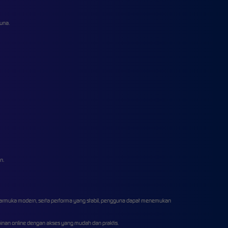
una.
n.
tarmuka modern, serta performa yang stabil, pengguna dapat menemukan
nan online dengan akses yang mudah dan praktis.