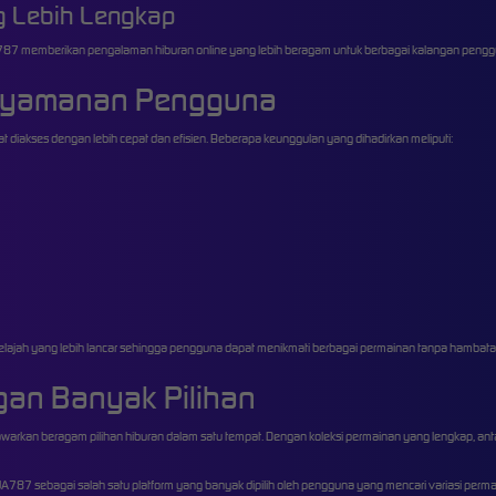
ng Lebih Lengkap
JA787 memberikan pengalaman hiburan online yang lebih beragam untuk berbagai kalangan pengg
enyamanan Pengguna
iakses dengan lebih cepat dan efisien. Beberapa keunggulan yang dihadirkan meliputi:
ajah yang lebih lancar sehingga pengguna dapat menikmati berbagai permainan tanpa hambata
ngan Banyak Pilihan
arkan beragam pilihan hiburan dalam satu tempat. Dengan koleksi permainan yang lengkap, an
 sebagai salah satu platform yang banyak dipilih oleh pengguna yang mencari variasi permai