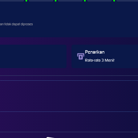
an tidak dapat diproses
Penarikan
Rata-rata 3 Menit