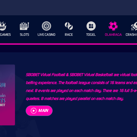
 GAMES
SLOTS
LIVE CASINO
RACE
TOGEL
OLAHRAGA
CRASH
SBOBET Virtual Football & SBOBET Virtual Basketball are virtual foo
betting experience. The football league consists of 16 teams and e
next. 8 events are played on each match day. There are 16 full 5-a-
quarters. 8 matches are played parallel on each match day.
MAIN