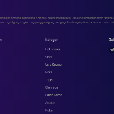
dirkan beragam pilihan game menarik dalam satu platform. Didukung tampilan modern, sistem yan
an digital yang lengkap bagi pengguna yang menginginkan banyak pilihan permainan dalam satu
m
Kategori
Du
Hot Games
Slots
Live Casino
Race
Togel
Olahraga
Crash Game
Arcade
Poker