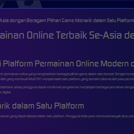
-Asia dengan Beragam Pilihan Game Menarik dalam Satu Platfor
inan Online Terbaik Se-Asia d
Platform Permainan Online Modern d
form permainan online yang menghadirkan berbagai pilihan game dalam satu tempat. Dengan ko
nilah yang membuat RAJA787 menjadi salah satu platform yang semakin dikenal oleh para pecinta 
g sederhana, setiap pengguna dapat menikmati pengalaman menjelajahi berbagai permainan dengan
 digital.
ik dalam Satu Platform
mainan yang dapat diakses dalam satu platform. Pengguna tidak perlu membuka banyak situs untuk