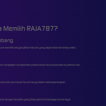
 Memilih RAJA787?
embang
 memiliki banyak pilihan hiburan yang dapat dinikmati setiap waktu.
 menjelajah menjadi lebih praktis tanpa harus berpindah ke platform lain.
emukan permainan favorit hanya dalam beberapa langkah.
one dengan tampilan yang tetap optimal di berbagai ukuran layar.