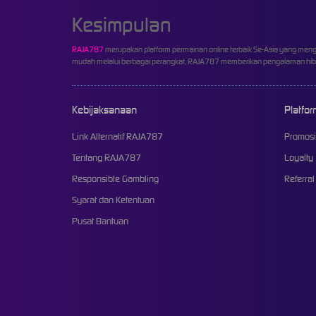
Kesimpulan
RAJA787
merupakan platform permainan online terbaik Se-Asia yang mengha
mudah melalui berbagai perangkat, RAJA787 memberikan pengalaman hibur
Kebijaksanaan
Platfor
Link Alternatif RAJA787
Promosi
Tentang RAJA787
Loyalty
Responsible Gambling
Referral
Syarat dan Ketentuan
Pusat Bantuan