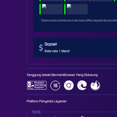
* Selama bank maintenance dan bank offline deposit dan penarik
Deposit
Rata-rata 1 Menit
Tanggung Jawab Bermain
Browser Yang Didukung
Platform Penyedia Layanan
Slots