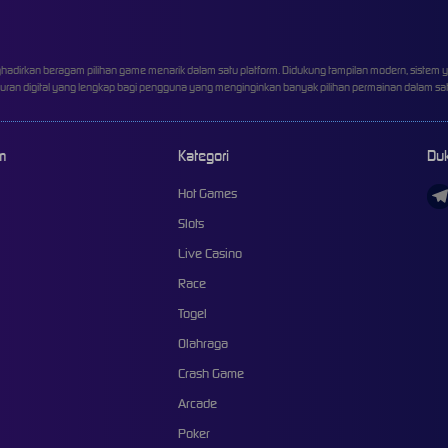
dirkan beragam pilihan game menarik dalam satu platform. Didukung tampilan modern, sistem yan
an digital yang lengkap bagi pengguna yang menginginkan banyak pilihan permainan dalam satu
m
Kategori
Du
Hot Games
Slots
Live Casino
Race
Togel
Olahraga
Crash Game
Arcade
Poker