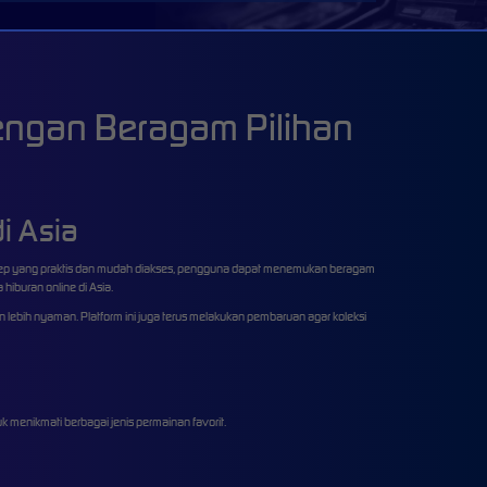
m
engan Beragam Pilihan
i Asia
nsep yang praktis dan mudah diakses, pengguna dapat menemukan beragam
hiburan online di Asia.
 lebih nyaman. Platform ini juga terus melakukan pembaruan agar koleksi
 menikmati berbagai jenis permainan favorit.