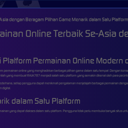
-Asia dengan Beragam Pilihan Game Menarik dalam Satu Platfor
inan Online Terbaik Se-Asia d
Platform Permainan Online Modern d
form permainan online yang menghadirkan berbagai pilihan game dalam satu tempat. Dengan ko
nilah yang membuat RAJA787 menjadi salah satu platform yang semakin dikenal oleh para pecinta 
g sederhana, setiap pengguna dapat menikmati pengalaman menjelajahi berbagai permainan dengan
 digital.
ik dalam Satu Platform
mainan yang dapat diakses dalam satu platform. Pengguna tidak perlu membuka banyak situs untuk