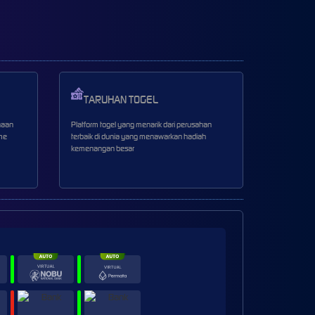
TARUHAN TOGEL
haan
Platform togel yang menarik dari perusahan
ame
terbaik di dunia yang menawarkan hadiah
kemenangan besar