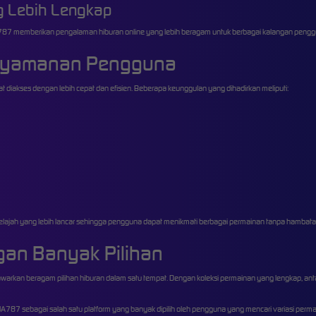
ng Lebih Lengkap
JA787 memberikan pengalaman hiburan online yang lebih beragam untuk berbagai kalangan pengg
enyamanan Pengguna
iakses dengan lebih cepat dan efisien. Beberapa keunggulan yang dihadirkan meliputi:
ajah yang lebih lancar sehingga pengguna dapat menikmati berbagai permainan tanpa hambata
ngan Banyak Pilihan
arkan beragam pilihan hiburan dalam satu tempat. Dengan koleksi permainan yang lengkap, an
 sebagai salah satu platform yang banyak dipilih oleh pengguna yang mencari variasi permai