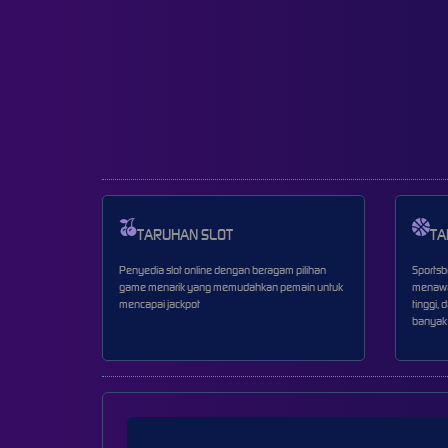
TARUHAN SLOT
TA
Penyedia slot online dengan beragam pilihan
Sportsb
game menarik yang memudahkan pemain untuk
menawar
mencapai jackpot
tinggi,
banyak 