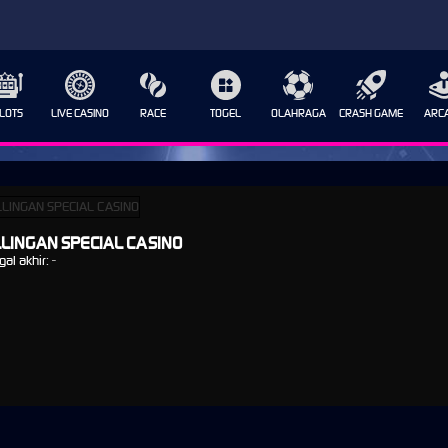
LOTS
LIVE CASINO
RACE
TOGEL
OLAHRAGA
CRASH GAME
ARC
LINGAN SPECIAL CASINO
gal akhir:
-