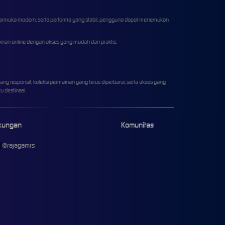
tarmuka modern, serta performa yang stabil, pengguna dapat menemukan
nan online dengan akses yang mudah dan praktis.
g responsif, koleksi permainan yang terus diperbarui, serta akses yang
 destinasi.
kungan
Komunitas
@rajagamrs