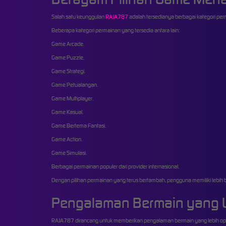
Salah satu keunggulan
RAJA787
adalah tersedianya berbagai kategori per
Beberapa kategori permainan yang tersedia antara lain:
Game Arcade.
Game Puzzle.
Game Strategi.
Game Petualangan.
Game Multiplayer.
Game Kasual.
Game Bertema Fantasi.
Game Action.
Game Simulasi.
Berbagai permainan populer dari provider internasional.
Dengan pilihan permainan yang terus bertambah, pengguna memiliki lebih b
Pengalaman Bermain yang L
RAJA787 dirancang untuk memberikan pengalaman bermain yang lebih opti