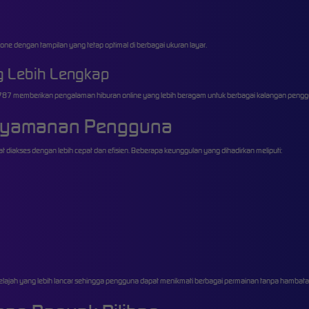
one dengan tampilan yang tetap optimal di berbagai ukuran layar.
ng Lebih Lengkap
JA787 memberikan pengalaman hiburan online yang lebih beragam untuk berbagai kalangan pengg
enyamanan Pengguna
iakses dengan lebih cepat dan efisien. Beberapa keunggulan yang dihadirkan meliputi:
ajah yang lebih lancar sehingga pengguna dapat menikmati berbagai permainan tanpa hambata