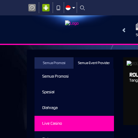
HOT GAMES
S
Semua Promosi
Semua Event Provider
ROL
Semua Promosi
Tang
Spesial
Olahraga
Live Casino