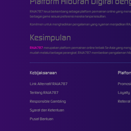
Platform Hiburan Digital de
RAJA787 terus berkembang sebagai platform permainan online yang menaw
berbagai game sesuai preferensi mereka tanpa kesulitan.
Komitmen untuk menghadirkan pengalaman yang nyaman menjadikan RAJA787
Kesimpulan
RAJA787
merupakan platform permainan online terbaik Se-Asia yang mengha
mudah melalui berbagai perangkat, RAJA787 memberikan pengalaman hibur
Kebijaksanaan
Platfor
Link Alternatif RAJA787
Promosi
Tentang RAJA787
Loyalty
Responsible Gambling
Referral
Syarat dan Ketentuan
Pusat Bantuan