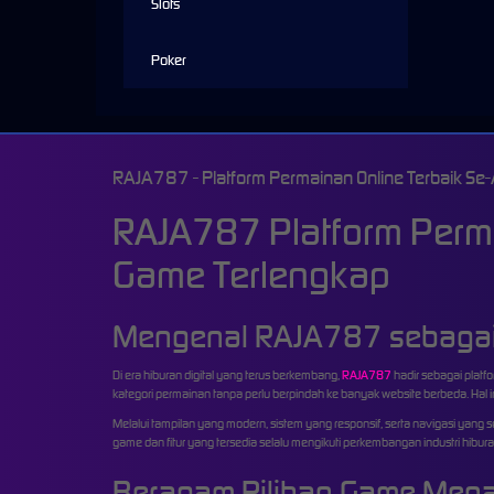
Slots
Poker
RAJA787 - Platform Permainan Online Terbaik Se
RAJA787 Platform Perma
Game Terlengkap
Mengenal RAJA787 sebagai 
Di era hiburan digital yang terus berkembang,
RAJA787
hadir sebagai plat
kategori permainan tanpa perlu berpindah ke banyak website berbeda. Hal i
Melalui tampilan yang modern, sistem yang responsif, serta navigasi yan
game dan fitur yang tersedia selalu mengikuti perkembangan industri hiburan
Beragam Pilihan Game Menar