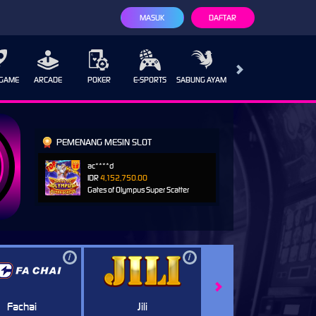
MASUK
DAFTAR
 GAME
ARCADE
POKER
E-SPORTS
SABUNG AYAM
PROMOSI
PEMENANG MESIN SLOT
ac****d
IDR
4,152,750.00
Gates of Olympus Super Scatter
revan****7
IDR
3,012,000.00
Gates of Olympus 1000
i
i
i
ac****d
IDR
2,659,500.00
No Limit City
Gates of Olympus Super Scatter
Fachai
Jili
ac****d