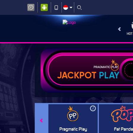
HOT
JACKPOT
PLAY
i
Pragmatic Play
Fat Pand