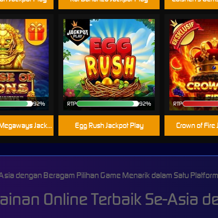
92%
RTP
92%
RTP
House of Lions Megaways Jackpot Play
Egg Rush Jackpot Play
Crown of Fire
-Asia dengan Beragam Pilihan Game Menarik dalam Satu Platfor
inan Online Terbaik Se-Asia d