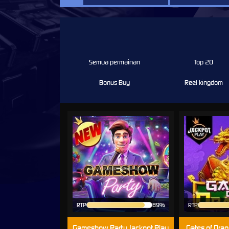
Semua permainan
Top 20
Bonus Buy
Reel kingdom
RTP
89%
RTP
Gameshow Party Jackpot Play
Gates of Drag