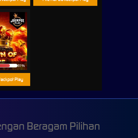
Starlight Princess™ 1000
81%
 Jackpot Play
m
engan Beragam Pilihan