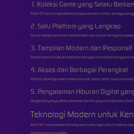
1. Koleksi Game yang Selalu Berk
RAJA787 terus menghadirkan berbagai permainan terbaru sehingga pengguna
2. Satu Platform yang Lengkap
Seluruh kategori permainan tersedia dalam satu tempat sehingga pengalaman
3. Tampilan Modern dan Responsif
Desain antarmuka dibuat sederhana sehingga memudahkan pengguna men
4. Akses dari Berbagai Perangkat
Platform dapat digunakan melalui komputer, laptop, tablet, maupun smartph
5. Pengalaman Hiburan Digital ya
Dengan banyaknya pilihan permainan dan fitur yang terus diperbarui, RA
Teknologi Modern untuk K
RAJA787 memanfaatkan teknologi web modern agar seluruh halaman dapat d
Optimasi performa website.