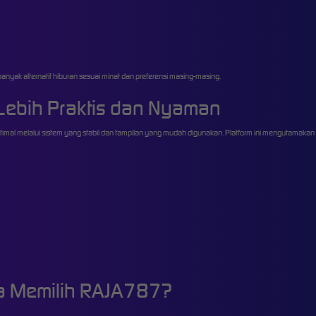
anyak alternatif hiburan sesuai minat dan preferensi masing-masing.
ebih Praktis dan Nyaman
mal melalui sistem yang stabil dan tampilan yang mudah digunakan. Platform ini mengutamakan
 Memilih RAJA787?