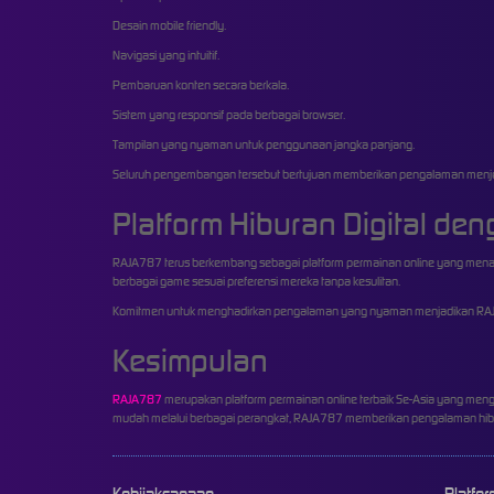
Desain mobile friendly.
Navigasi yang intuitif.
Pembaruan konten secara berkala.
Sistem yang responsif pada berbagai browser.
Tampilan yang nyaman untuk penggunaan jangka panjang.
Seluruh pengembangan tersebut bertujuan memberikan pengalaman menjel
Platform Hiburan Digital de
RAJA787 terus berkembang sebagai platform permainan online yang menaw
berbagai game sesuai preferensi mereka tanpa kesulitan.
Komitmen untuk menghadirkan pengalaman yang nyaman menjadikan RAJA787
Kesimpulan
RAJA787
merupakan platform permainan online terbaik Se-Asia yang mengha
mudah melalui berbagai perangkat, RAJA787 memberikan pengalaman hibur
Kebijaksanaan
Platfor