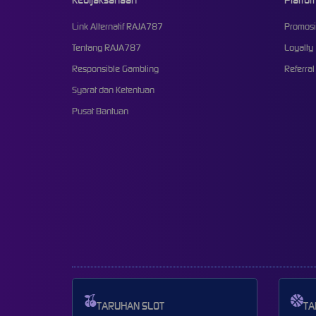
Link Alternatif RAJA787
Promosi
Tentang RAJA787
Loyalty
Responsible Gambling
Referral
Syarat dan Ketentuan
Pusat Bantuan
TARUHAN SLOT
TA