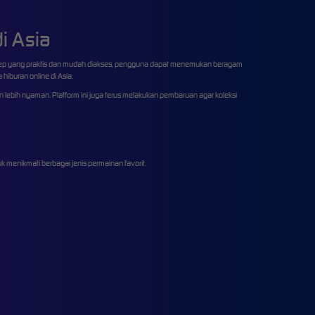
i Asia
nsep yang praktis dan mudah diakses, pengguna dapat menemukan beragam
hiburan online di Asia.
 lebih nyaman. Platform ini juga terus melakukan pembaruan agar koleksi
 menikmati berbagai jenis permainan favorit.