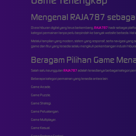
Game Terlengkap
Mengenal RAJA787 sebagai 
Di era hiburan digital yang terus berkembang,
RAJA787
hadir sebagai plat
kategori permainan tanpa perlu berpindah ke banyak website berbeda. Hal i
Melalui tampilan yang modern, sistem yang responsif, serta navigasi yan
game dan fitur yang tersedia selalu mengikuti perkembangan industri hiburan
Beragam Pilihan Game Menar
Salah satu keunggulan
RAJA787
adalah tersedianya berbagai kategori per
Beberapa kategori permainan yang tersedia antara lain:
Game Arcade.
Game Puzzle.
Game Strategi.
Game Petualangan.
Game Multiplayer.
Game Kasual.