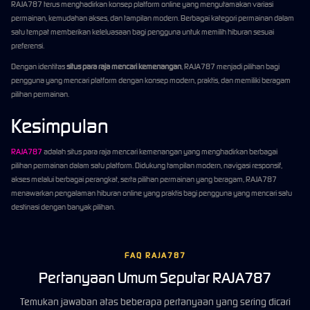
RAJA787 terus menghadirkan konsep platform online yang mengutamakan variasi
permainan, kemudahan akses, dan tampilan modern. Berbagai kategori permainan dalam
satu tempat memberikan keleluasaan bagi pengguna untuk memilih hiburan sesuai
preferensi.
Dengan identitas
situs para raja mencari kemenangan
, RAJA787 menjadi pilihan bagi
pengguna yang mencari platform dengan konsep modern, praktis, dan memiliki beragam
pilihan permainan.
Kesimpulan
RAJA787
adalah situs para raja mencari kemenangan yang menghadirkan berbagai
pilihan permainan dalam satu platform. Didukung tampilan modern, navigasi responsif,
akses melalui berbagai perangkat, serta pilihan permainan yang beragam, RAJA787
menawarkan pengalaman hiburan online yang praktis bagi pengguna yang mencari satu
destinasi dengan banyak pilihan.
FAQ RAJA787
Pertanyaan Umum Seputar RAJA787
Temukan jawaban atas beberapa pertanyaan yang sering dicari