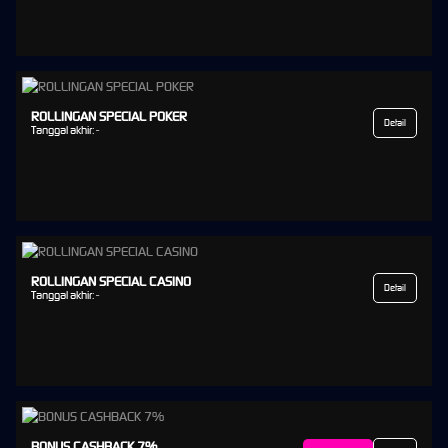
ROLLINGAN SPECIAL POKER
Detail
Tanggal akhir:
-
ROLLINGAN SPECIAL CASINO
Detail
Tanggal akhir:
-
BONUS CASHBACK 7%