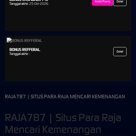
Ambil Promo
Detail
Tanggal akhir:
25-Okt-2026
BONUS REFFERAL
Detail
Tanggal akhir:
-
RAJA787 | SITUS PARA RAJA MENCARI KEMENANGAN
RAJA787 | Situs Para Raja
Mencari Kemenangan