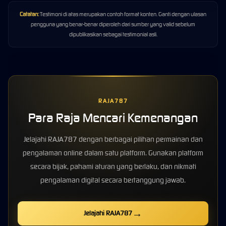
Catatan:
Testimoni di atas merupakan contoh format konten. Ganti dengan ulasan
pengguna yang benar-benar diperoleh dari sumber yang valid sebelum
dipublikasikan sebagai testimonial asli.
RAJA787
Para Raja Mencari Kemenangan
Jelajahi RAJA787 dengan berbagai pilihan permainan dan
pengalaman online dalam satu platform. Gunakan platform
secara bijak, pahami aturan yang berlaku, dan nikmati
pengalaman digital secara bertanggung jawab.
→
Jelajahi RAJA787