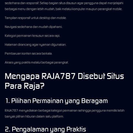
sederhana dan responsif. Setiap bagian situs disusun agar pengguna dapat menjelajahi
berbagai menu dengan lebih mudah, baik melalui komputer maupun perangkat mobile.
Tampilan responsif untuk desktop dan mobile.
Navigasi sederhana dan mudah dipahami.
Kategori permainan tersusun secara rapi.
Halaman dirancang agar nyaman digunakan.
Pembaruan konten secara berkala.
Akses yang praktis melalui berbagai perangkat.
Mengapa RAJA787 Disebut Situs
Para Raja?
1. Pilihan Permainan yang Beragam
RAJA787 menyediakan berbagai kategori permainan sehingga pengguna memiliki lebih
banyak pilihan hiburan dalam satu platform.
2. Pengalaman yang Praktis