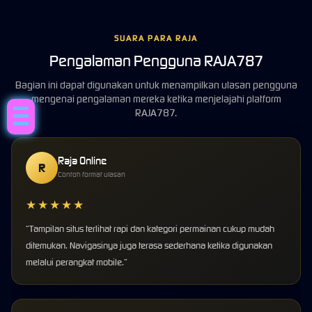
SUARA PARA RAJA
Pengalaman Pengguna RAJA787
Bagian ini dapat digunakan untuk menampilkan ulasan pengguna
mengenai pengalaman mereka ketika menjelajahi platform
RAJA787.
Raja Online
R
Contoh format ulasan
★★★★★
“Tampilan situs terlihat rapi dan kategori permainan cukup mudah
ditemukan. Navigasinya juga terasa sederhana ketika digunakan
melalui perangkat mobile.”