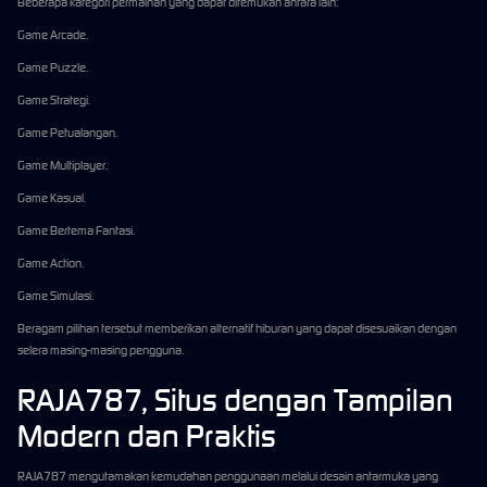
Beberapa kategori permainan yang dapat ditemukan antara lain:
Game Arcade.
Game Puzzle.
Game Strategi.
Game Petualangan.
Game Multiplayer.
Game Kasual.
Game Bertema Fantasi.
Game Action.
Game Simulasi.
Beragam pilihan tersebut memberikan alternatif hiburan yang dapat disesuaikan dengan
selera masing-masing pengguna.
RAJA787, Situs dengan Tampilan
Modern dan Praktis
RAJA787 mengutamakan kemudahan penggunaan melalui desain antarmuka yang