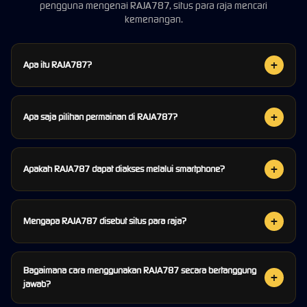
pengguna mengenai RAJA787, situs para raja mencari
kemenangan.
+
Apa itu RAJA787?
+
Apa saja pilihan permainan di RAJA787?
+
Apakah RAJA787 dapat diakses melalui smartphone?
+
Mengapa RAJA787 disebut situs para raja?
Bagaimana cara menggunakan RAJA787 secara bertanggung
+
jawab?