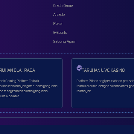
Crash Game
Arcade
Poker
E-Sports
Sabung Ayam
RUHAN OLAHRAGA
TARUHAN LIVE KASINO
ook Gaming Platform Terbaik
Platform Pilihan bagi perusahaan-perusa
kan lebih banyak game, odds yang lebih
terbaik di dunia, dengan pilihan variasi g
 dan menyediakan pilihan yang lebih
terbanyak
untuk pemain.