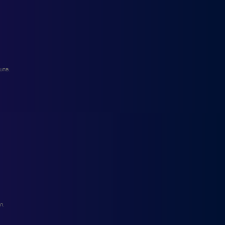
una.
n.