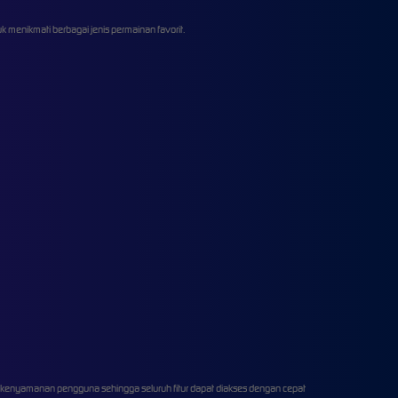
 menikmati berbagai jenis permainan favorit.
 kenyamanan pengguna sehingga seluruh fitur dapat diakses dengan cepat