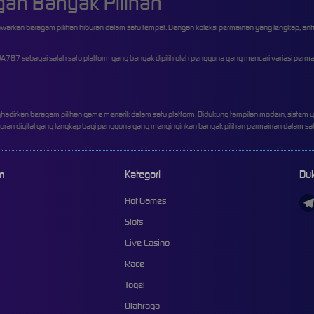
ngan Banyak Pilihan
arkan beragam pilihan hiburan dalam satu tempat. Dengan koleksi permainan yang lengkap, an
 sebagai salah satu platform yang banyak dipilih oleh pengguna yang mencari variasi permai
dirkan beragam pilihan game menarik dalam satu platform. Didukung tampilan modern, sistem yan
an digital yang lengkap bagi pengguna yang menginginkan banyak pilihan permainan dalam satu
m
Kategori
Du
Hot Games
Slots
Live Casino
Race
Togel
Olahraga