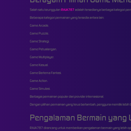
Salah satu keunggulan
RAJA787
adalah tersedianya berbagai kategori per
Beberapa kategori permainan yang tersedia antara lain:
Game Arcade.
Game Puzzle.
Game Strategi.
Game Petualangan.
Game Multiplayer.
Game Kasual.
Game Bertema Fantasi.
Game Action.
Game Simulasi.
Berbagai permainan populer dari provider internasional.
Dengan pilihan permainan yang terus bertambah, pengguna memiliki lebih b
Pengalaman Bermain yang L
RAJA787 dirancang untuk memberikan pengalaman bermain yang lebih opti