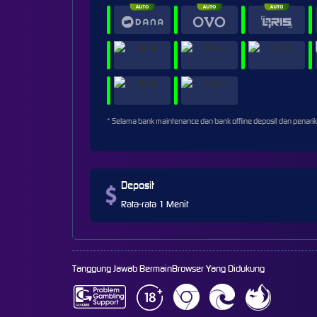
* Selama bank maintenance dan bank offline deposit dan penarik
Deposit
Rata-rata 1 Menit
Tanggung Jawab Bermain
Browser Yang Didukung