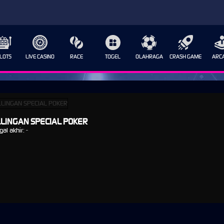
LOTS
LIVE CASINO
RACE
TOGEL
OLAHRAGA
CRASH GAME
ARC
LINGAN SPECIAL POKER
gal akhir:
-