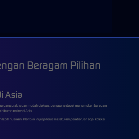
m
engan Beragam Pilihan
i Asia
nsep yang praktis dan mudah diakses, pengguna dapat menemukan beragam
hiburan online di Asia.
 lebih nyaman. Platform ini juga terus melakukan pembaruan agar koleksi