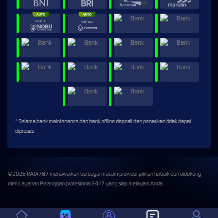
* Selama bank maintenance dan bank offline deposit dan penarikan tidak dapat
diproses
©2026 RAJA787 menawarkan berbagai macam provider pilihan terbaik dan didukung
oleh Layanan Pelanggan profesional 24/7 yang siap melayani Anda.