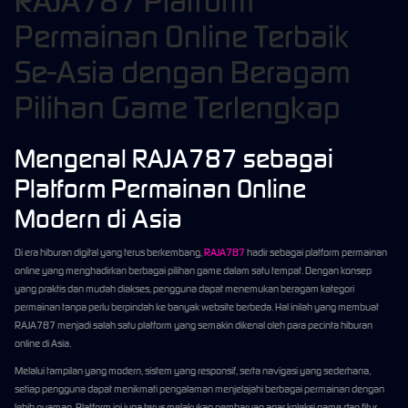
RAJA787 Platform
Permainan Online Terbaik
Se-Asia dengan Beragam
Pilihan Game Terlengkap
Mengenal RAJA787 sebagai
Platform Permainan Online
Modern di Asia
Di era hiburan digital yang terus berkembang,
RAJA787
hadir sebagai platform permainan
online yang menghadirkan berbagai pilihan game dalam satu tempat. Dengan konsep
yang praktis dan mudah diakses, pengguna dapat menemukan beragam kategori
permainan tanpa perlu berpindah ke banyak website berbeda. Hal inilah yang membuat
RAJA787 menjadi salah satu platform yang semakin dikenal oleh para pecinta hiburan
online di Asia.
Melalui tampilan yang modern, sistem yang responsif, serta navigasi yang sederhana,
setiap pengguna dapat menikmati pengalaman menjelajahi berbagai permainan dengan
lebih nyaman. Platform ini juga terus melakukan pembaruan agar koleksi game dan fitur