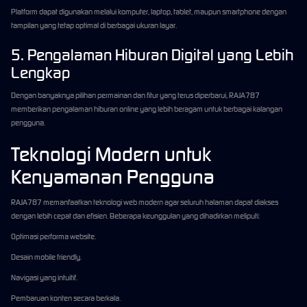
Platform dapat digunakan melalui komputer, laptop, tablet, maupun smartphone dengan
tampilan yang tetap optimal di berbagai ukuran layar.
5. Pengalaman Hiburan Digital yang Lebih
Lengkap
Dengan banyaknya pilihan permainan dan fitur yang terus diperbarui, RAJA787
memberikan pengalaman hiburan online yang lebih beragam untuk berbagai kalangan
pengguna.
Teknologi Modern untuk
Kenyamanan Pengguna
RAJA787 memanfaatkan teknologi web modern agar seluruh halaman dapat diakses
dengan lebih cepat dan efisien. Beberapa keunggulan yang dihadirkan meliputi:
Optimasi performa website.
Desain mobile friendly.
Navigasi yang intuitif.
Pembaruan konten secara berkala.