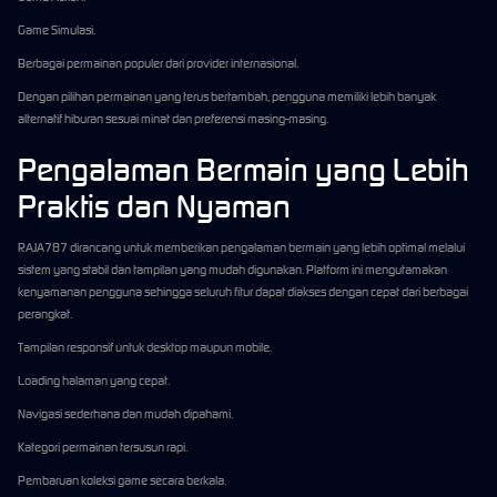
Game Simulasi.
Berbagai permainan populer dari provider internasional.
Dengan pilihan permainan yang terus bertambah, pengguna memiliki lebih banyak
alternatif hiburan sesuai minat dan preferensi masing-masing.
Pengalaman Bermain yang Lebih
Praktis dan Nyaman
RAJA787 dirancang untuk memberikan pengalaman bermain yang lebih optimal melalui
sistem yang stabil dan tampilan yang mudah digunakan. Platform ini mengutamakan
kenyamanan pengguna sehingga seluruh fitur dapat diakses dengan cepat dari berbagai
perangkat.
Tampilan responsif untuk desktop maupun mobile.
Loading halaman yang cepat.
Navigasi sederhana dan mudah dipahami.
Kategori permainan tersusun rapi.
Pembaruan koleksi game secara berkala.