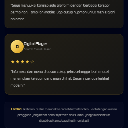
“Saya menyukai konsep satu platform dengan berbagai kategori
permainan. Tampilan mobile juga cukup nyaman untuk menjelajahi
halaman.”
Digital Player
D
Contoh format ulasan
★★★★☆
“Informasi dan menu disusun cukup jelas sehingga lebih mudah
menemukan kategori yang ingin dilihat. Desainnya juga terlihat
modern.”
Catatan:
Testimoni di atas merupakan contoh format konten. Ganti dengan ulasan
pengguna yang benar-benar diperoleh dari sumber yang valid sebelum
dipublikasikan sebagai testimonial asli.