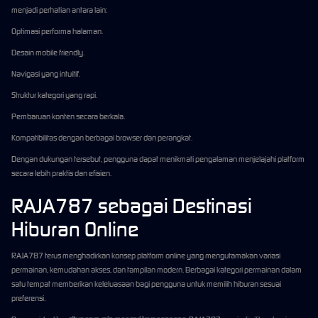
menjadi perhatian antara lain:
Optimasi performa halaman.
Desain mobile friendly.
Navigasi yang intuitif.
Struktur kategori yang rapi.
Pembaruan konten secara berkala.
Kompatibilitas dengan berbagai browser dan perangkat.
Dengan dukungan tersebut, pengguna dapat menikmati pengalaman menjelajahi platform
secara lebih praktis dan efisien.
RAJA787 sebagai Destinasi
Hiburan Online
RAJA787 terus menghadirkan konsep platform online yang mengutamakan variasi
permainan, kemudahan akses, dan tampilan modern. Berbagai kategori permainan dalam
satu tempat memberikan keleluasaan bagi pengguna untuk memilih hiburan sesuai
preferensi.