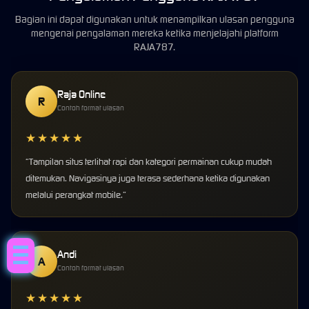
Bagian ini dapat digunakan untuk menampilkan ulasan pengguna
mengenai pengalaman mereka ketika menjelajahi platform
RAJA787.
Raja Online
R
Contoh format ulasan
★★★★★
“Tampilan situs terlihat rapi dan kategori permainan cukup mudah
ditemukan. Navigasinya juga terasa sederhana ketika digunakan
melalui perangkat mobile.”
Andi
A
Contoh format ulasan
★★★★★