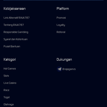
Kebijaksanaan
Platform
Link Alternatif RAJA787
Promosi
Tentang RAJA787
Loyalty
Responsible Gambling
Referral
Syarat dan Ketentuan
Pusat Bantuan
Kategori
Dukungan
Hot Games
@rajagamrs
Slots
Live Casino
Race
Togel
Olahraga