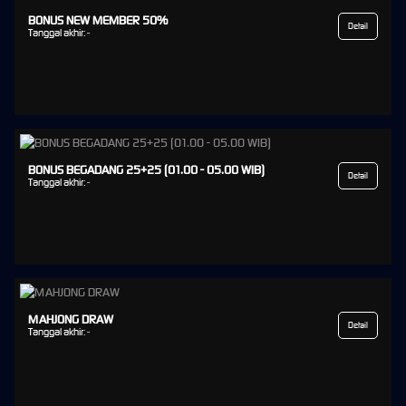
BONUS NEW MEMBER 50%
Detail
Tanggal akhir:
-
BONUS BEGADANG 25+25 (01.00 - 05.00 WIB)
Detail
Tanggal akhir:
-
MAHJONG DRAW
Detail
Tanggal akhir:
-