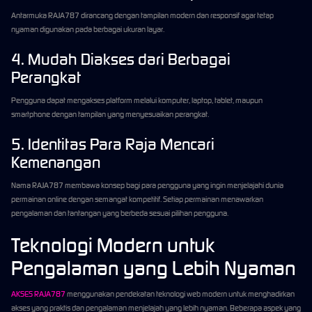
Antarmuka RAJA787 dirancang dengan tampilan modern dan responsif agar tetap
nyaman digunakan pada berbagai ukuran layar.
4. Mudah Diakses dari Berbagai
Perangkat
Pengguna dapat mengakses platform melalui komputer, laptop, tablet, maupun
smartphone dengan tampilan yang menyesuaikan perangkat.
5. Identitas Para Raja Mencari
Kemenangan
Nama RAJA787 membawa konsep bagi para pengguna yang ingin menjelajahi dunia
permainan online dengan semangat kompetitif. Setiap permainan menawarkan
pengalaman dan tantangan yang berbeda sesuai pilihan pengguna.
Teknologi Modern untuk
Pengalaman yang Lebih Nyaman
AKSES RAJA787
menggunakan pendekatan teknologi web modern untuk menghadirkan
akses yang praktis dan pengalaman menjelajah yang lebih nyaman. Beberapa aspek yang