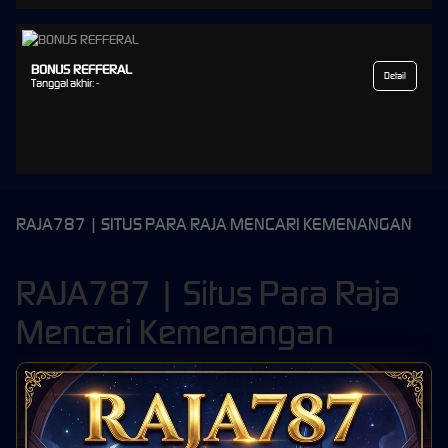
BONUS REFFERAL
Detail
Tanggal akhir:
-
RAJA787 | SITUS PARA RAJA MENCARI KEMENANGAN
RAJA787 | Situs Para Raja
Mencari Kemenangan