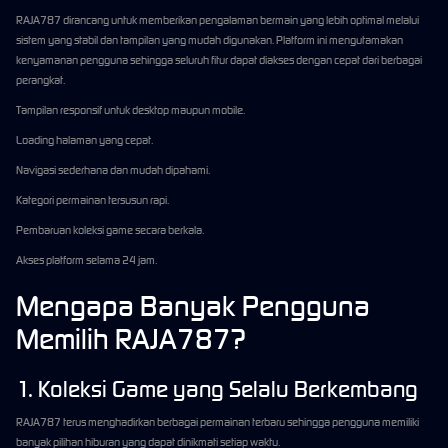
RAJA787 dirancang untuk memberikan pengalaman bermain yang lebih optimal melalui
sistem yang stabil dan tampilan yang mudah digunakan. Platform ini mengutamakan
kenyamanan pengguna sehingga seluruh fitur dapat diakses dengan cepat dari berbagai
perangkat.
Tampilan responsif untuk desktop maupun mobile.
Loading halaman yang cepat.
Navigasi sederhana dan mudah dipahami.
Kategori permainan tersusun rapi.
Pembaruan koleksi game secara berkala.
Akses platform selama 24 jam.
Mengapa Banyak Pengguna
Memilih RAJA787?
1. Koleksi Game yang Selalu Berkembang
RAJA787 terus menghadirkan berbagai permainan terbaru sehingga pengguna memiliki
banyak pilihan hiburan yang dapat dinikmati setiap waktu.