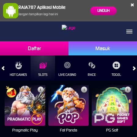
×
RAJA787 Aplikasi Mobile
UNDUH
Jangan tampilkan lagi hari ini
Daftar
Masuk
HOT GAMES
SLOTS
LIVE CASINO
RACE
TOGEL
OL
i
i
i
Pragmatic Play
Fat Panda
PG Soft