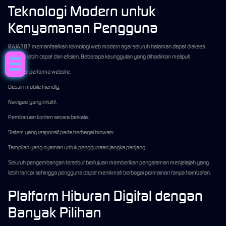
Teknologi Modern untuk
Kenyamanan Pengguna
RAJA787 memanfaatkan teknologi web modern agar seluruh halaman dapat diakses
dengan lebih cepat dan efisien. Beberapa keunggulan yang dihadirkan meliputi:
Optimasi performa website.
Desain mobile friendly.
Navigasi yang intuitif.
Pembaruan konten secara berkala.
Sistem yang responsif pada berbagai browser.
Tampilan yang nyaman untuk penggunaan jangka panjang.
Seluruh pengembangan tersebut bertujuan memberikan pengalaman menjelajah yang
lebih lancar sehingga pengguna dapat menikmati berbagai permainan tanpa hambatan.
Platform Hiburan Digital dengan
Banyak Pilihan