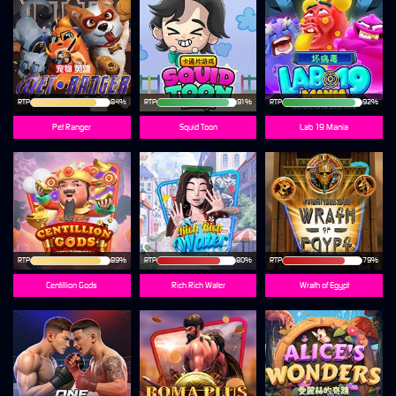
RTP
84%
RTP
91%
RTP
92%
Pet Ranger
Squid Toon
Lab 19 Mania
RTP
89%
RTP
80%
RTP
79%
Centillion Gods
Rich Rich Water
Wrath of Egypt