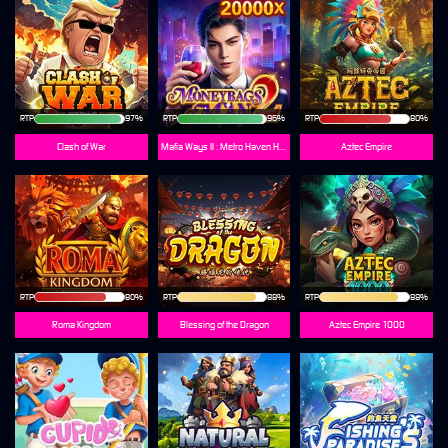
RTP
97%
RTP
96%
RTP
80%
Clash of War
Mafia Ways II : Metro Haven Heist
Aztec Empire
RTP
80%
RTP
88%
RTP
88%
Roma Kingdom
Blessing of the Dragon
Aztec Empire 1000