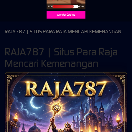
RTP
83%
Wonder Cuisine
RAJA787 | SITUS PARA RAJA MENCARI KEMENANGAN
RAJA787 | Situs Para Raja
Mencari Kemenangan