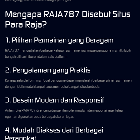
Mengapa RAJA787 Disebut Situs
Para Raja?
1. Pilihan Permainan yang Beragam
RAJA787 menyediakan berbagai kategori permainan sehingga pengguna memiliki lebih
banyak pilihan hiburan dalam satu platform.
2. Pengalaman yang Praktis
Konsep satu platform membuat pengguna dapat menjelajahi berbagai pilihan permainan
dengan lebih mudah tanpa harus membuka banyak situs berbeda.
3. Desain Modern dan Responsif
Antarmuka RAJA787 dirancang dengan tampilan modern dan responsif agar tetap
nyaman digunakan pada berbagai ukuran layar.
4. Mudah Diakses dari Berbagai
Perangkat