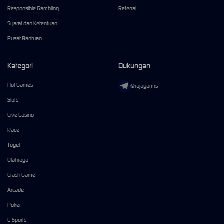
Responsible Gambling
Referral
Syarat dan Ketentuan
Pusat Bantuan
Kategori
Dukungan
Hot Games
@rajagamrs
Slots
Live Casino
Race
Togel
Olahraga
Crash Game
Arcade
Poker
E-Sports