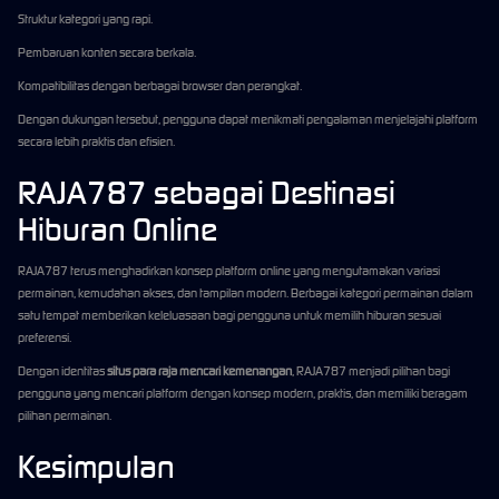
Struktur kategori yang rapi.
Pembaruan konten secara berkala.
Kompatibilitas dengan berbagai browser dan perangkat.
Dengan dukungan tersebut, pengguna dapat menikmati pengalaman menjelajahi platform
secara lebih praktis dan efisien.
RAJA787 sebagai Destinasi
Hiburan Online
RAJA787 terus menghadirkan konsep platform online yang mengutamakan variasi
permainan, kemudahan akses, dan tampilan modern. Berbagai kategori permainan dalam
satu tempat memberikan keleluasaan bagi pengguna untuk memilih hiburan sesuai
preferensi.
Dengan identitas
situs para raja mencari kemenangan
, RAJA787 menjadi pilihan bagi
pengguna yang mencari platform dengan konsep modern, praktis, dan memiliki beragam
pilihan permainan.
Kesimpulan