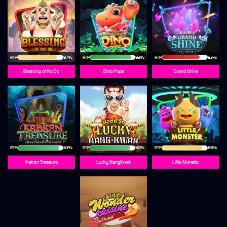
RTP
87%
RTP
92%
RTP
83%
Blessing of the Ox
Dino Pops
Grand Shine
RTP
93%
RTP
90%
RTP
89%
Kraken Treasure
Lucky NangKwak
Little Monster