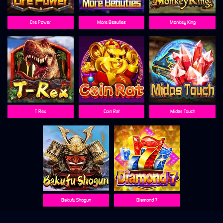
Ore Power
More Beauties
Monkey King
T-Rex
Coin Rat
Midas Touch
Bakufu Shogun
Diamond 7