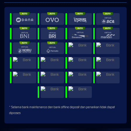
* Selama bank maintenance dan bank offline deposit dan penarikan tidak dapat
diproses