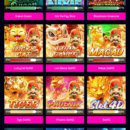
RTP
98%
RTP
91%
RTP
97%
Kraken Queen
Into The Fay: Nixie
Bloodmoon Amazonia
RTP
80%
RTP
93%
RTP
82%
Lucky Cat Slot4D
Lion Dance Slot4D
Macau Slot4D
RTP
89%
RTP
89%
RTP
85%
Tiger Slot4D
Phoenix Slot4D
Slot4D