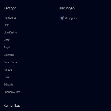
Kategori
Dukungan
Hot Games
@rajagamrs
Slots
Live Casino
Race
Togel
Olahraga
Crash Game
Arcade
Poker
E-Sports
Sabung Ayam
Komunitas