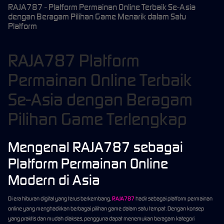
RAJA787 - Platform Permainan Online Terbaik Se-Asia
dengan Beragam Pilihan Game Menarik dalam Satu
Platform
RAJA787 Platform
Permainan Online Terbaik
Se-Asia dengan Beragam
Pilihan Game Terlengkap
Mengenal RAJA787 sebagai
Platform Permainan Online
Modern di Asia
Di era hiburan digital yang terus berkembang,
RAJA787
hadir sebagai platform permainan
online yang menghadirkan berbagai pilihan game dalam satu tempat. Dengan konsep
yang praktis dan mudah diakses, pengguna dapat menemukan beragam kategori