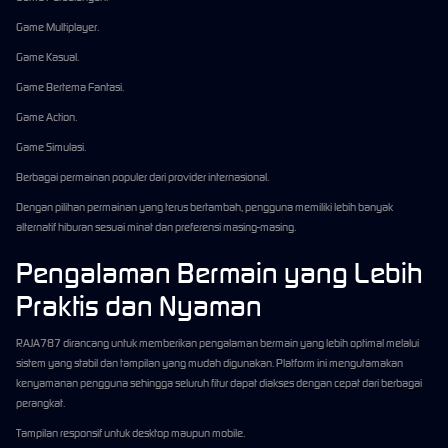
Game Multiplayer.
Game Kasual.
Game Bertema Fantasi.
Game Action.
Game Simulasi.
Berbagai permainan populer dari provider internasional.
Dengan pilihan permainan yang terus bertambah, pengguna memiliki lebih banyak
alternatif hiburan sesuai minat dan preferensi masing-masing.
Pengalaman Bermain yang Lebih
Praktis dan Nyaman
RAJA787 dirancang untuk memberikan pengalaman bermain yang lebih optimal melalui
sistem yang stabil dan tampilan yang mudah digunakan. Platform ini mengutamakan
kenyamanan pengguna sehingga seluruh fitur dapat diakses dengan cepat dari berbagai
perangkat.
Tampilan responsif untuk desktop maupun mobile.