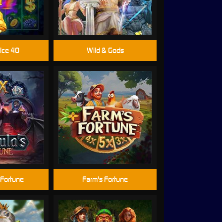
 Ice 40
Wild & Gods
 Fortune
Farm's Fortune