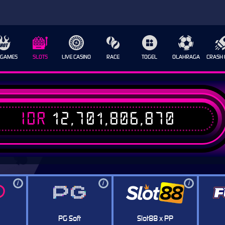
 GAMES
SLOTS
LIVE CASINO
RACE
TOGEL
OLAHRAGA
CRASH
IDR
12,701,806,870
i
i
i
a
PG Soft
Slot88 x PP