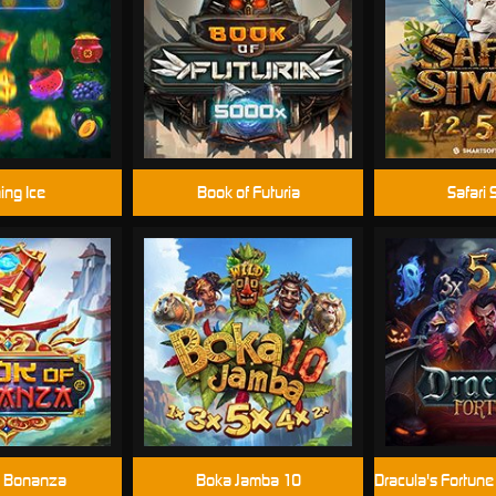
ing Ice
Book of Futuria
Safari
f Bonanza
Boka Jamba 10