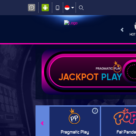
HOT
JACKPOT
PLAY
i
Pragmatic Play
Fat Pand