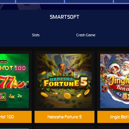
SMARTSOFT
Slots
Crash Game
 Hot 100
Habesha Fortune 5
Jingle Bel